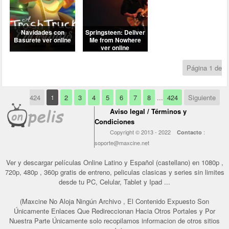
Página 1 de
424
1
2
3
4
5
6
7
8
...
424
Siguiente
Aviso legal / Términos y
Condiciones
Copyright © 2013 - 2022
:
Contacto
soporte@maxcine.net
Ver y descargar películas Online Latino y Español (castellano) en 1080p ,
720p, 480p , 360p gratis de entreno, peliculas clasicas y series sin limites
desde tu PC, Celular, Tablet y Ipad ...
(Maxcine No Aloja Ningún Archivo , El Contenido Expuesto Son
Únicamente Enlaces Que Redireccionan Hacia Otros Portales y Por
Nuestra Parte Únicamente solo recopilamos informacion de otros sitios