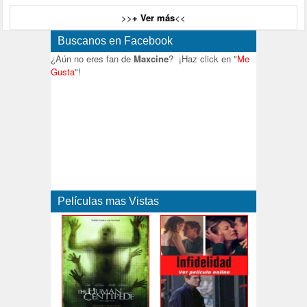
>>
+ Ver más
<<
Buscanos en Facebook
¿Aún no eres fan de
Maxcine
? ¡Haz click en "
Me
Gusta
"!
Películas mas Vistas