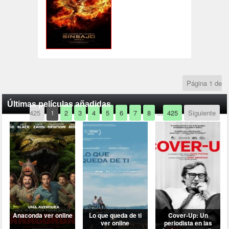
Página 1 de
Últimas películas añadidas
425
1
2
3
4
5
6
7
8
...
425
Siguiente