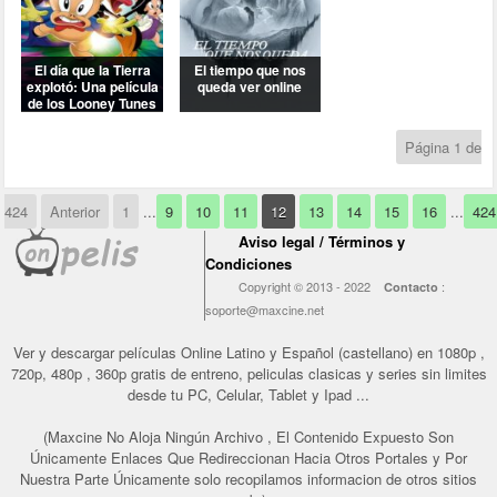
Página 1 de
424
Anterior
1
...
9
10
11
12
13
14
15
16
...
424
Aviso legal / Términos y
Condiciones
Copyright © 2013 - 2022
:
Contacto
soporte@maxcine.net
Ver y descargar películas Online Latino y Español (castellano) en 1080p ,
720p, 480p , 360p gratis de entreno, peliculas clasicas y series sin limites
desde tu PC, Celular, Tablet y Ipad ...
(Maxcine No Aloja Ningún Archivo , El Contenido Expuesto Son
Únicamente Enlaces Que Redireccionan Hacia Otros Portales y Por
Nuestra Parte Únicamente solo recopilamos informacion de otros sitios