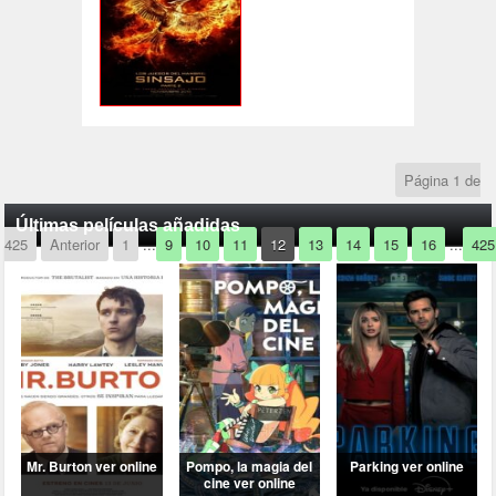
Página 1 de
Últimas películas añadidas
425
Anterior
1
...
9
10
11
12
13
14
15
16
...
425