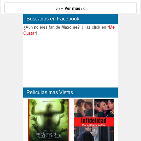
>>
+ Ver más
<<
Buscanos en Facebook
¿Aún no eres fan de
Maxcine
? ¡Haz click en "
Me
Gusta
"!
Películas mas Vistas