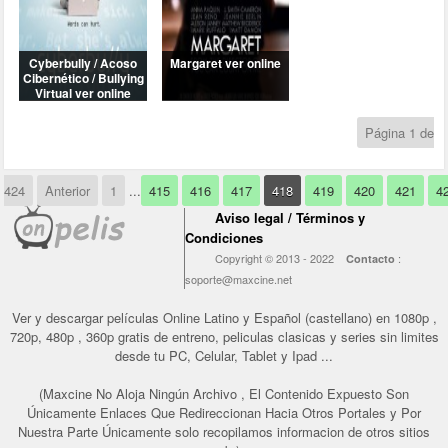
Página 1 de
424
Anterior
1
...
415
416
417
418
419
420
421
4
Aviso legal / Términos y
Condiciones
Copyright © 2013 - 2022
:
Contacto
soporte@maxcine.net
Ver y descargar películas Online Latino y Español (castellano) en 1080p ,
720p, 480p , 360p gratis de entreno, peliculas clasicas y series sin limites
desde tu PC, Celular, Tablet y Ipad ...
(Maxcine No Aloja Ningún Archivo , El Contenido Expuesto Son
Únicamente Enlaces Que Redireccionan Hacia Otros Portales y Por
Nuestra Parte Únicamente solo recopilamos informacion de otros sitios