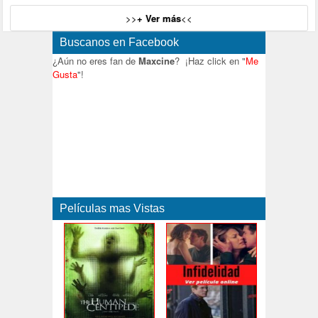
>>
+ Ver más
<<
Buscanos en Facebook
¿Aún no eres fan de
Maxcine
? ¡Haz click en "
Me
Gusta
"!
Películas mas Vistas