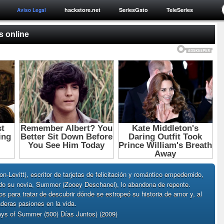
hackstore.net
SeriesGato
TeleSeries
Aviso Legal
s online
-Levitt), escritor de tarjetas de felicitación y romántico empedernido,
o su novia, Summer (Zooey Deschanel), lo abandona de repente.
s para tratar de descubrir dónde se estropeó su historia de amor y, al
deras pasiones en la vida.
ays of Summer (500) Días Juntos) (2009)