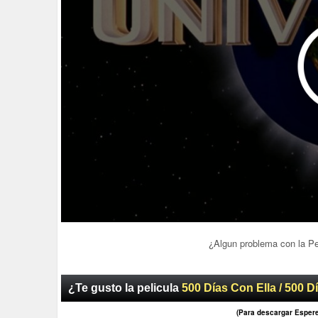
¿Algun problema con la P
¿Te gusto la pelicula
500 Días Con Ella / 500 D
(Para descargar Esper