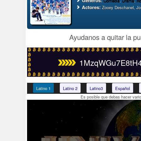
Generos:
Comedia
,
Drama
,
R
Actores:
Zooey Deschanel, Jos
Ayudanos a quitar la pu
1MzqWGu7E8tH4t
Latino 1
Latino 2
Latino3
Español
Es posible que debas hacer vari