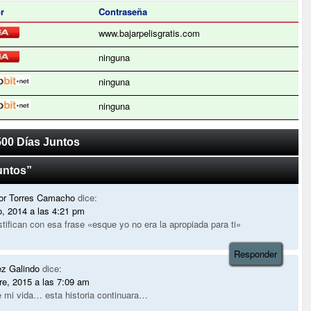
r
Contraseña
www.bajarpelisgratis.com
ninguna
ninguna
ninguna
500 Días Juntos
untos”
dor Torres Camacho
dice:
o, 2014 a las 4:21 pm
tifican con esa frase «esque yo no era la apropiada para ti»
Responder
ez Galindo
dice:
re, 2015 a las 7:09 am
e mi vida… esta historia continuara…