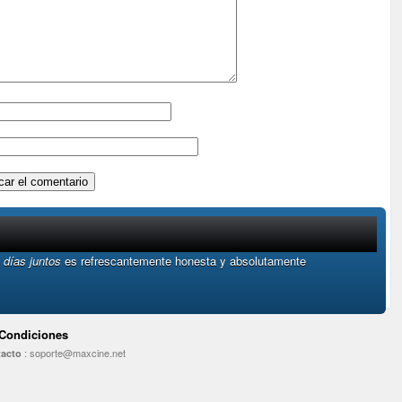
 días juntos
es refrescantemente honesta y absolutamente
 Condiciones
:
soporte@maxcine.net
acto