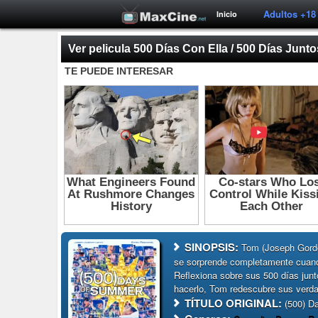
Adultos +18
Inicio
Ver pelicula 500 Días Con Ella / 500 Días Junto
SINOPSIS:
Tom (Joseph Gordon
se sorprende completamente cuand
Reflexiona sobre sus 500 días junto
hacerlo, Tom redescubre sus verda
TÍTULO ORIGINAL:
(500) D