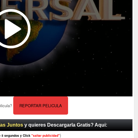
elicula?
REPORTAR PELICULA
ías Juntos
y quieres Descargarla Gratis? Aqui:
)
e 5 segundos y Click
"saltar publicidad"