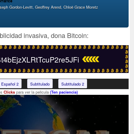
omance
eph Gordon-Levitt, Geoffrey Arend, Chloë Grace Moretz
blicidad invasiva, dona Bitcoin:
4bEjzXLRtTcuP2re5JFi
Español 2
Subtitulado
Subtitulado 2
os
Clicks
para ver la pelicula
(Ten paciencia)