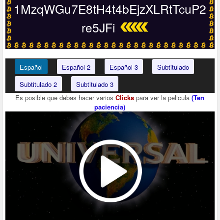
1MzqWGu7E8tH4t4bEjzXLRtTcuP2
re5JFi
Español
Español 2
Español 3
Subtitulado
Subtitulado 2
Subtitulado 3
Es posible que debas hacer varios
Clicks
para ver la pelicula
(Ten
paciencia)