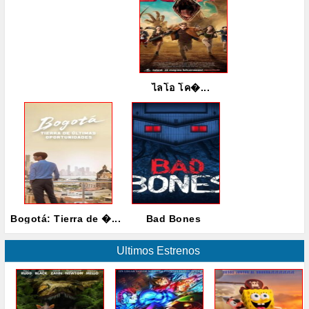
ไลโอ โค�...
Bogotá: Tierra de �...
Bad Bones
Ultimos Estrenos