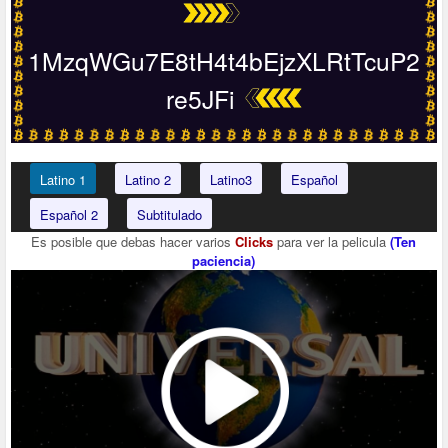
1MzqWGu7E8tH4t4bEjzXLRtTcuP2
re5JFi
Latino 1
Latino 2
Latino3
Español
Español 2
Subtitulado
Es posible que debas hacer varios
Clicks
para ver la pelicula
(Ten
paciencia)