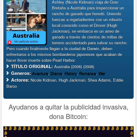
Ashley (Nicole Kidman) viaja de Gran
Bretaña a Australia para inspeccionar un
rancho de ganado que heredó. Uniendo
fuerzas a regañadientes con un robusto
local conocido como el Drover (Hugh
Jackman), se embarca en un arreo de
ganado a través de cientos de millas de
terreno accidentado para salvar su rancho.
Pero cuando finalmente llegan a la ciudad de Darwin, deben
enfrentarse a los mismos bombarderos japoneses que acaban de
hacer llover muerte sobre Pearl Harbor.
TÍTULO ORIGINAL:
Australia (2008) (2008)
Generos:
Aventura
,
Drama
,
History
,
Romance
,
War
Actores:
Nicole Kidman, Hugh Jackman, Shea Adams, Eddie
Baroo
Ayudanos a quitar la publicidad invasiva,
dona Bitcoin: