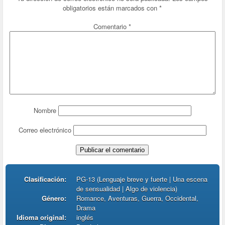
obligatorios están marcados con
*
Comentario
*
Nombre
Correo electrónico
Clasificación:
PG-13 (Lenguaje breve y fuerte | Una escena
de sensualidad | Algo de violencia)
Género:
Romance, Aventuras, Guerra, Occidental,
Drama
Idioma original:
inglés