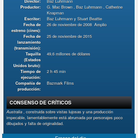
Director:
Baz Luhrmann
Productor:
G. Mac Brown , Baz Luhrmann , Catherine
Knapman
Escritor:
Baz Luhrmann y Stuart Beattie
Fecha de
26 de noviembre de 2008
Amplio
estreno (cines):
Fecha de
25 de noviembre de 2015
lanzamiento
(transmisión):
Taquilla
49,6 millones de dólares
(Estados
Unidos bruto):
Tiempo de
2 h 45 min
ejecución:
Compañía de
Bazmark Films
producción:
CONSENSO DE CRÍTICOS
Australia
, construida sobre vistas lujosas y una producción
impecable, lamentablemente está abrumada por personajes poco
dibujados y falta de originalidad.