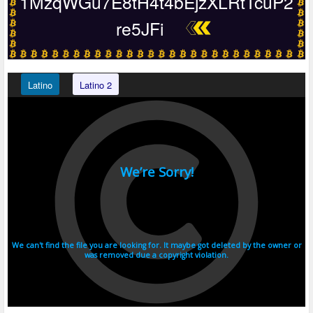
1MzqWGu7E8tH4t4bEjzXLRtTcuP2
re5JFi
Latino
Latino 2