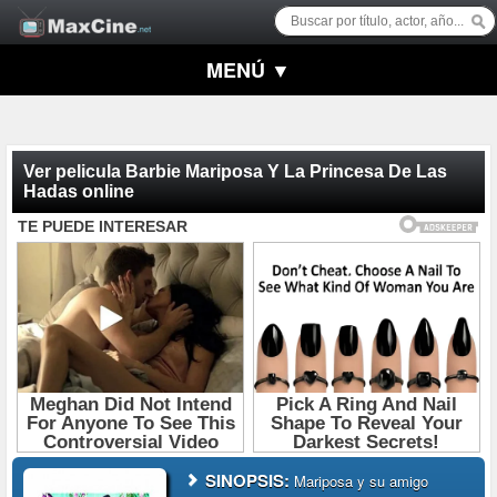
MENÚ ▼
Ver pelicula Barbie Mariposa Y La Princesa De Las
Hadas online
SINOPSIS:
Mariposa y su amigo