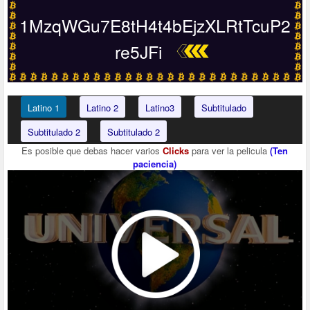
1MzqWGu7E8tH4t4bEjzXLRtTcuP2
re5JFi
Latino 1
Latino 2
Latino3
Subtitulado
Subtitulado 2
Subtitulado 2
Es posible que debas hacer varios
Clicks
para ver la pelicula
(Ten
paciencia)