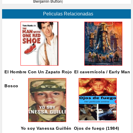
Benjamin Button
)
Peliculas Relacionadas
El Hombre Con Un Zapato Rojo
El cavernícola / Early Man
Bosco
Yo soy Vanessa Guillén
Ojos de fuego (1984)