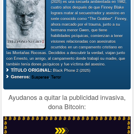
(2025) es una secuela ambientada en 1982,
cuatro años después de que Finney Blake
lograra matar al secuestrador y asesino en
serie conocido como "The Grabber". Finney,
ahora marcado por el trauma, junto a su
hermana menor Gwen, que tiene
habilidades psíquicas, comienzan a tener
visiones relacionadas con asesinatos
ocurridos en un campamento cristiano en
las Montañas Rocosas. Decididos a descubrir la verdad, viajan junto
con Ernesto, un amigo, al campamento donde trabajó su madre, que
también tenía dones psíquicos y fue víctima del asesino.
TÍTULO ORIGINAL:
Black Phone 2 (2025)
Generos:
Suspense
,
Terror
Ayudanos a quitar la publicidad invasiva,
dona Bitcoin: