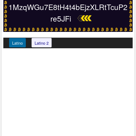
1MzqWGu7E8tH4t4bEjzXLRtTcuP2
re5JFi
Latino
Latino 2