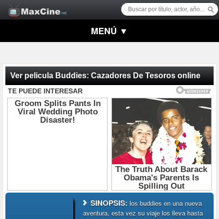
MENÚ ▼
Ver pelicula Buddies: Cazadores De Tesoros online
SINOPSIS:
los buddies en una nueva
aventura, esta vez su viaje los lleva hasta