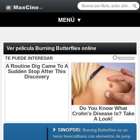
MENÚ ▼
Ver pelicula Burning Butterflies online
SINOPSIS:
Burning Butterflies es un
terror lovecraftiano con elementos de jump-