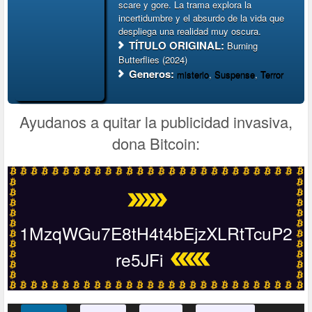
scare y gore. La trama explora la
incertidumbre y el absurdo de la vida que
despliega una realidad muy oscura.
TÍTULO ORIGINAL:
Burning
Butterflies (2024)
Generos:
misterio
,
Suspense
,
Terror
Ayudanos a quitar la publicidad invasiva,
dona Bitcoin:
1MzqWGu7E8tH4t4bEjzXLRtTcuP2
re5JFi