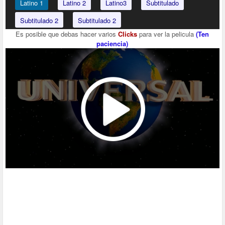
Latino 1
Latino 2
Latino3
Subtitulado
Subtitulado 2
Subtitulado 2
Es posible que debas hacer varios
Clicks
para ver la pelicula
(Ten
paciencia)