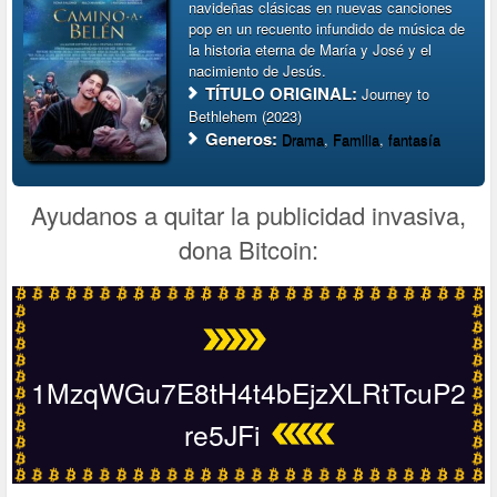
navideñas clásicas en nuevas canciones
pop en un recuento infundido de música de
la historia eterna de María y José y el
nacimiento de Jesús.
TÍTULO ORIGINAL:
Journey to
Bethlehem (2023)
Generos:
Drama
,
Familia
,
fantasía
Ayudanos a quitar la publicidad invasiva,
dona Bitcoin:
1MzqWGu7E8tH4t4bEjzXLRtTcuP2
re5JFi