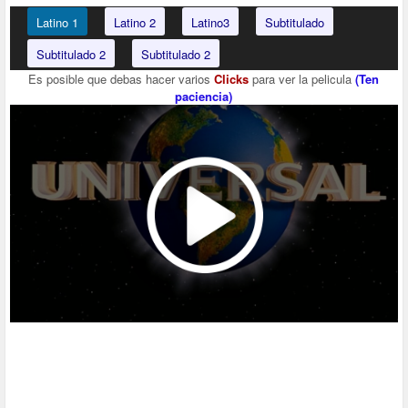
Latino 1
Latino 2
Latino3
Subtitulado
Subtitulado 2
Subtitulado 2
Es posible que debas hacer varios
Clicks
para ver la pelicula
(Ten
paciencia)