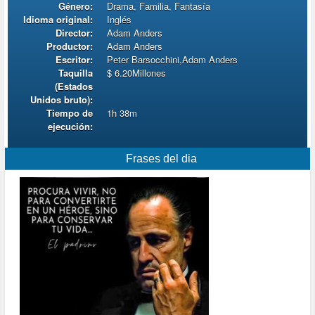
Género:
Drama, Familia, Fantasía
Idioma original:
Inglés
Director:
Adam Anders
Productor:
Adam Anders
Escritor:
Peter Barsocchini,Adam Anders
Taquilla
$ 6.20Millones
(Estados
Unidos bruto):
Tiempo de
1h 38m
ejecución:
Frases del dia