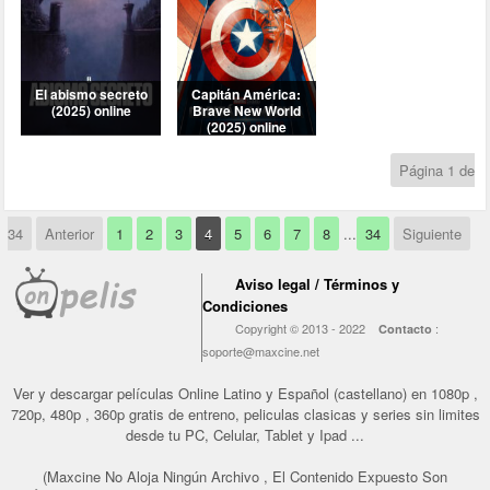
Página 1 de
34
Anterior
1
2
3
4
5
6
7
8
...
34
Siguiente
Aviso legal / Términos y
Condiciones
Copyright © 2013 - 2022
:
Contacto
soporte@maxcine.net
Ver y descargar películas Online Latino y Español (castellano) en 1080p ,
720p, 480p , 360p gratis de entreno, peliculas clasicas y series sin limites
desde tu PC, Celular, Tablet y Ipad ...
(Maxcine No Aloja Ningún Archivo , El Contenido Expuesto Son