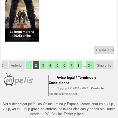
Página 1 de
34
Anterior
1
2
3
4
5
6
7
8
...
34
Siguiente
Aviso legal / Términos y
Condiciones
Copyright © 2013 - 2022
:
Contacto
soporte@maxcine.net
Ver y descargar películas Online Latino y Español (castellano) en 1080p ,
720p, 480p , 360p gratis de entreno, peliculas clasicas y series sin limites
desde tu PC, Celular, Tablet y Ipad ...