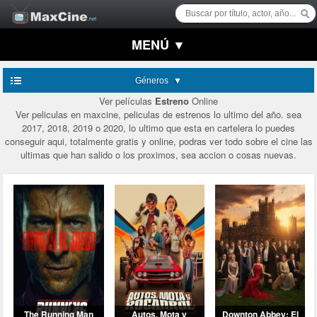
MENÚ ▼
Géneros
Ver películas
Estreno
Online
Ver peliculas en maxcine, peliculas de estrenos lo ultimo del año. sea
2017, 2018, 2019 o 2020, lo ultimo que esta en cartelera lo puedes
conseguir aqui, totalmente gratis y online, podras ver todo sobre el cine las
ultimas que han salido o los proximos, sea accion o cosas nuevas.