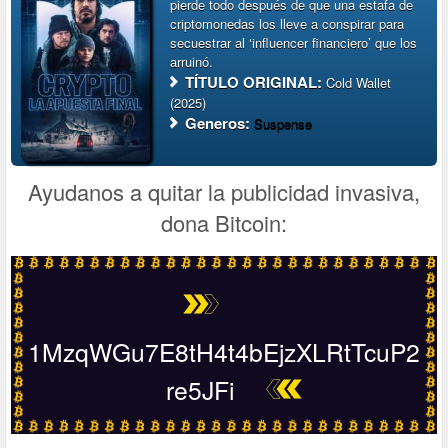
pierde todo después de que una estafa de
criptomonedas los lleve a conspirar para
secuestrar al ‘influencer financiero’ que los
arruinó.
TÍTULO ORIGINAL:
Cold Wallet
(2025)
Generos:
Suspense
Ayudanos a quitar la publicidad invasiva,
dona Bitcoin:
1MzqWGu7E8tH4t4bEjzXLRtTcuP2
re5JFi