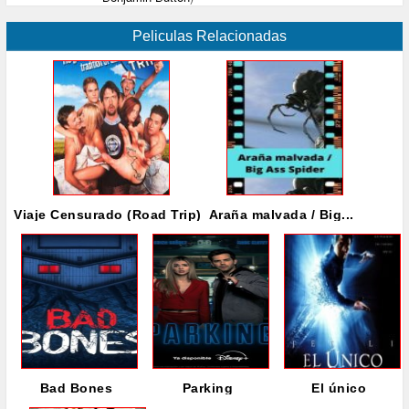
Peliculas Relacionadas
Viaje Censurado (Road Trip)
Araña malvada / Big...
Bad Bones
Parking
El único