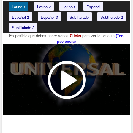
Latino 1
Latino 2
Latino3
Español
Español 2
Español 3
Subtitulado
Subtitulado 2
Subtitulado 3
Es posible que debas hacer varios
Clicks
para ver la pelicula
(Ten
paciencia)