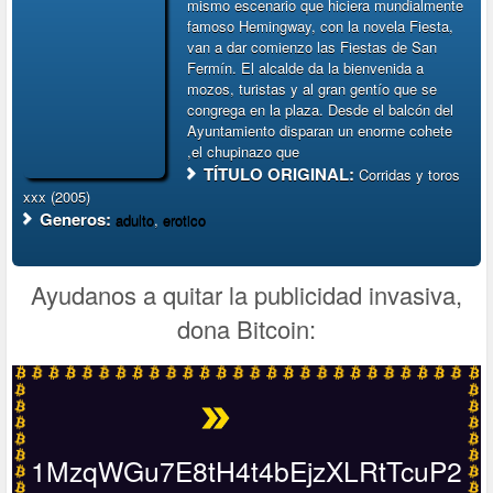
mismo escenario que hiciera mundialmente
famoso Hemingway, con la novela Fiesta,
van a dar comienzo las Fiestas de San
Fermín. El alcalde da la bienvenida a
mozos, turistas y al gran gentío que se
congrega en la plaza. Desde el balcón del
Ayuntamiento disparan un enorme cohete
,el chupinazo que
TÍTULO ORIGINAL:
Corridas y toros
xxx (2005)
Generos:
adulto
,
erotico
Ayudanos a quitar la publicidad invasiva,
dona Bitcoin:
1MzqWGu7E8tH4t4bEjzXLRtTcuP2