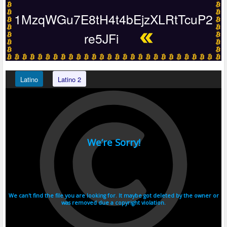
1MzqWGu7E8tH4t4bEjzXLRtTcuP2
re5JFi
Latino
Latino 2