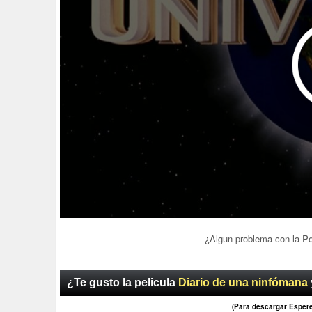
¿Algun problema con la P
¿Te gusto la pelicula
Diario de una ninfómana
(Para descargar Esper