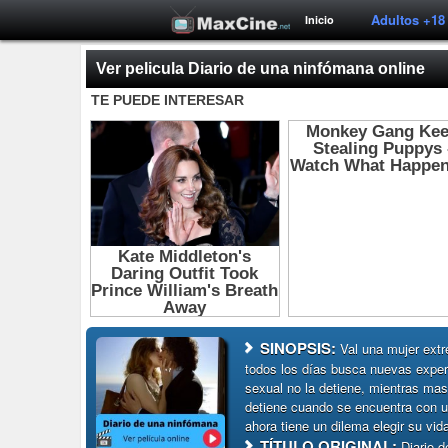
Adultos +18
Inicio
Ver pelicula Diario de una ninfómana online
SINOPSIS:
Val una mujer extr
todos los días busca nuevas exper
sexual no la detiene, mientras mas
detiene cuando se encuentra con u
ahora tiene un dilema elegir su vid
TÍTULO ORIGINAL:
Diario 