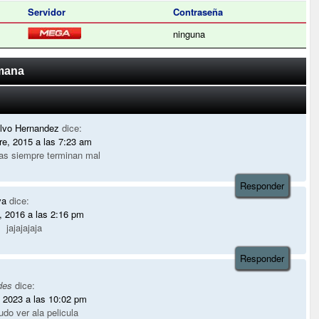
Servidor
Contraseña
ninguna
ómana
lvo Hernandez
dice:
re, 2015 a las 7:23 am
ias siempre terminan mal
Responder
va
dice:
, 2016 a las 2:16 pm
jajajajaja
Responder
des
dice:
, 2023 a las 10:02 pm
udo ver ala pelicula