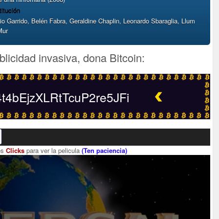
titución
io Garrido, Belén Fabra, Geraldine Chaplin, Leonardo Sbaraglia, Llum
Mur
blicidad invasiva, dona Bitcoin:
4bEjzXLRtTcuP2re5JFi
os
Clicks
para ver la pelicula
(Ten paciencia)