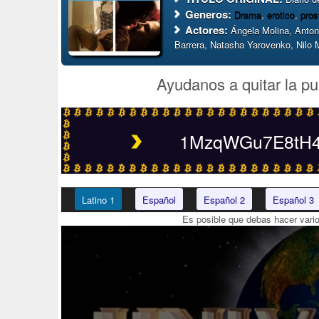
Generos:
Drama
,
erotico
,
pros
Actores:
Ángela Molina, Anton
Barrera, Natasha Yarovenko, Nilo 
Ayudanos a quitar la pu
1MzqWGu7E8tH4t
Latino 1
Español
Español 2
Español 3
Es posible que debas hacer vari