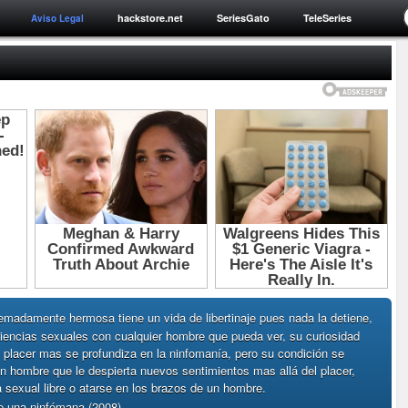
hackstore.net
SeriesGato
TeleSeries
Aviso Legal
emadamente hermosa tiene un vida de libertinaje pues nada la detiene,
iencias sexuales con cualquier hombre que pueda ver, su curiosidad
 placer mas se profundiza en la ninfomanía, pero su condición se
n hombre que le despierta nuevos sentimientos mas allá del placer,
a sexual libre o atarse en los brazos de un hombre.
de una ninfómana (2008)