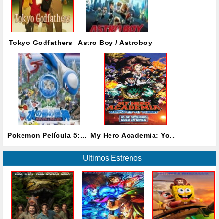
Tokyo Godfathers
Astro Boy / Astroboy
Pokemon Película 5:...
My Hero Academia: Yo...
Ultimos Estrenos