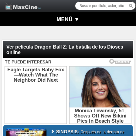
MENÚ ▼
Ver pelicula Dragon Ball Z: La batalla de los Dioses
online
SINOPSIS:
Después de la derrota de