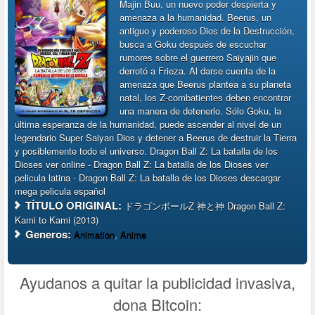
Majin Buu, un nuevo poder despierta y
amenaza a la humanidad. Beerus, un
antiguo y poderoso Dios de la Destrucción,
busca a Goku después de escuchar
rumores sobre el guerrero Saiyajin que
derrotó a Frieza. Al darse cuenta de la
amenaza que Beerus plantea a su planeta
natal, los Z-combatientes deben encontrar
una manera de detenerlo. Sólo Goku, la
última esperanza de la humanidad, puede ascender al nivel de un
legendario Super Saiyan Dios y detener a Beerus de destruir la Tierra
y posiblemente todo el universo. Dragon Ball Z: La batalla de los
Dioses ver online - Dragon Ball Z: La batalla de los Dioses ver
pelicula latina - Dragon Ball Z: La batalla de los Dioses descargar
mega pelicula español
TÍTULO ORIGINAL:
ドラゴンボールZ 神と神 Dragon Ball Z:
Kami to Kami (2013)
Generos:
Animation
,
Anime
Ayudanos a quitar la publicidad invasiva,
dona Bitcoin: