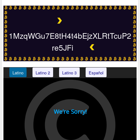
1MzqWGu7E8tH4t4bEjzXLRtTcuP2
re5JFi
Latino
Latino 2
Latino 3
Español