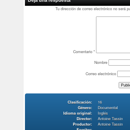
Deja una respuesta
Tu dirección de correo electrónico no será p
Comentario
*
Nombre
Correo electrónico
Clasificación:
16
Género:
Documental
Idioma original:
Inglés
Director:
Antoine Tassin
Productor:
Antoine Tassin
Escritor: