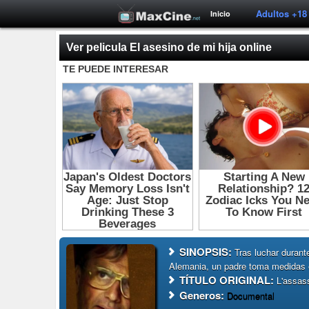
Adultos +18
Inicio
Ver pelicula El asesino de mi hija online
SINOPSIS:
Tras luchar durante
Alemania, un padre toma medidas 
TÍTULO ORIGINAL:
L'assass
Generos:
Documental