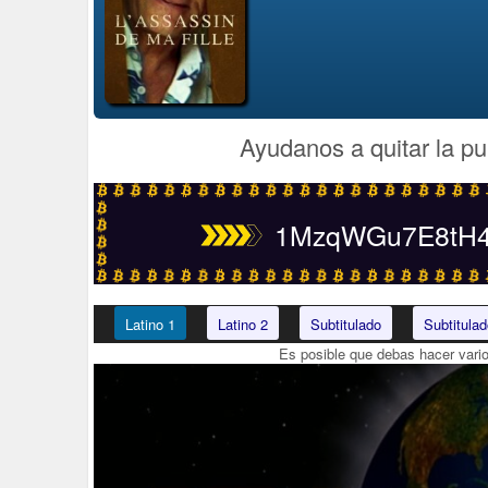
Ayudanos a quitar la pu
1MzqWGu7E8tH4t
Latino 1
Latino 2
Subtitulado
Subtitulad
Es posible que debas hacer vari