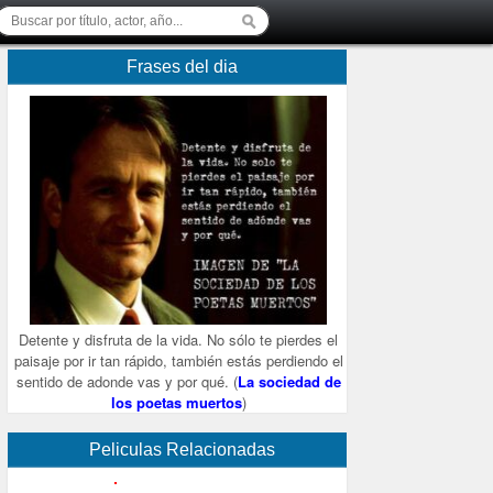
Frases del dia
Detente y disfruta de la vida. No sólo te pierdes el
paisaje por ir tan rápido, también estás perdiendo el
sentido de adonde vas y por qué. (
La sociedad de
los poetas muertos
)
Peliculas Relacionadas