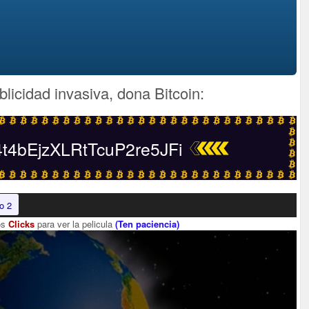
blicidad invasiva, dona Bitcoin:
4bEjzXLRtTcuP2re5JFi
o 2
os
Clicks
para ver la pelicula
(Ten paciencia)