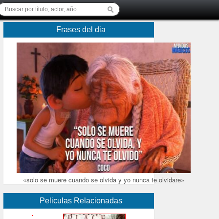
Frases del dia
«solo se muere cuando se olvida y yo nunca te olvidare»
Peliculas Relacionadas