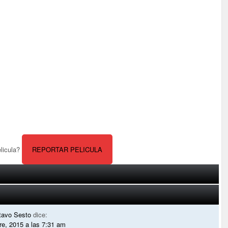
elicula?
REPORTAR PELICULA
tavo Sesto
dice:
re, 2015 a las 7:31 am