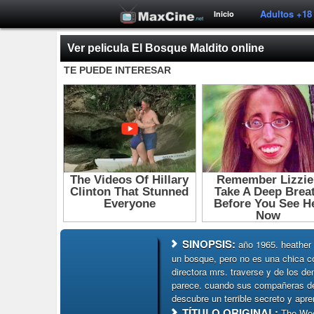
Adultos +18
Inicio
Ver pelicula El Bosque Maldito online
SINOPSIS:
año 1965. heather 
un bosque, pero no es una chica co
directora mrs. traverse y de los de
parece. cuando sus compañeras de
descubre un terrible secreto y apre
TÍTULO ORIGINAL:
The Woo