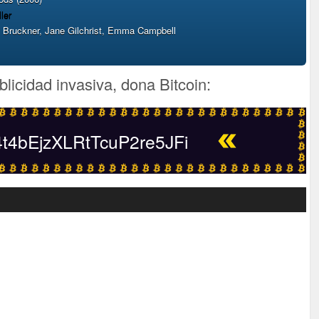
ller
s Bruckner, Jane Gilchrist, Emma Campbell
blicidad invasiva, dona Bitcoin:
4bEjzXLRtTcuP2re5JFi