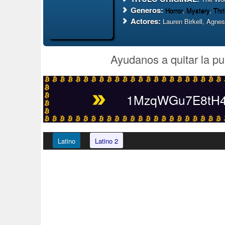
Generos:
Horror
,
Mystery
,
Thri
Actores:
Lauren Birkell, Agne
Ayudanos a quitar la pu
1MzqWGu7E8tH4t
Latino
Latino 2