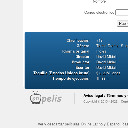
Nombre
Correo electrónico
Clasificación:
+13
Género:
Terror, Drama, Su
Idioma original:
Inglés
Director:
David Midell
Productor:
David Midell
Escritor:
David Midell
Taquilla (Estados Unidos bruto):
$ 3.20Millones
Tiempo de ejecución:
1h 38m
Aviso legal / Términos y
Copyright © 2013 - 2022
Cont
Ver y descargar películas Online Latino y Español (cast