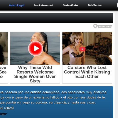
hackstore.net
SeriesGato
TeleSeries
Aviso Legal
es poseída por una entidad demoníaca, dos sacerdotes muy distintos
rga con el peso de un exorcismo fallido y el otro con sus dudas de fe.
 que pondrá en juego su cordura, su creencia y hasta sus vidas.
al (2025)
error