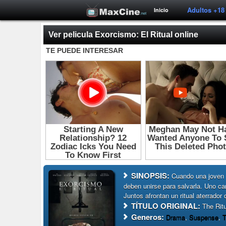
Adultos +18
Inicio
Ver pelicula Exorcismo: El Ritual online
SINOPSIS:
Cuando una joven 
deben unirse para salvarla. Uno ca
Juntos afrontan un ritual aterrador
TÍTULO ORIGINAL:
The Ritu
Generos:
Drama
,
Suspense
,
T