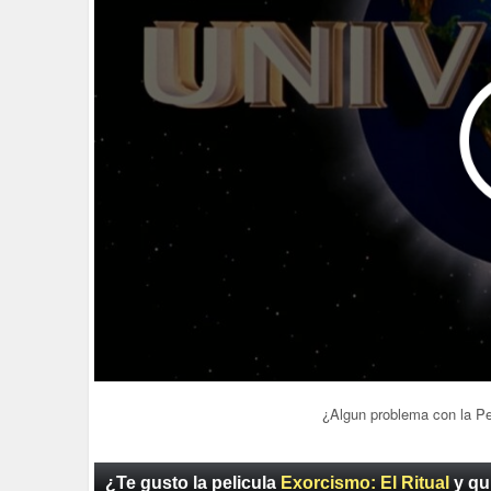
¿Algun problema con la P
¿Te gusto la pelicula
Exorcismo: El Ritual
y qu