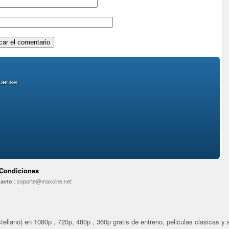
spense
 Condiciones
:
soporte@maxcine.net
acto
ellano) en 1080p , 720p, 480p , 360p gratis de entreno, peliculas clasicas y se