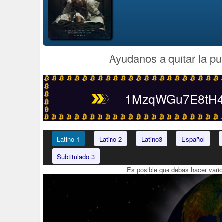
Ayudanos a quitar la pu
1MzqWGu7E8tH4t
Latino 1
Latino 2
Latino3
Español
Subtitulado 3
Es posible que debas hacer vari