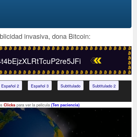
blicidad invasiva, dona Bitcoin:
4bEjzXLRtTcuP2re5JFi
Español 2
Español 3
Subtitulado
Subtitulado 2
os
Clicks
para ver la pelicula
(Ten paciencia)