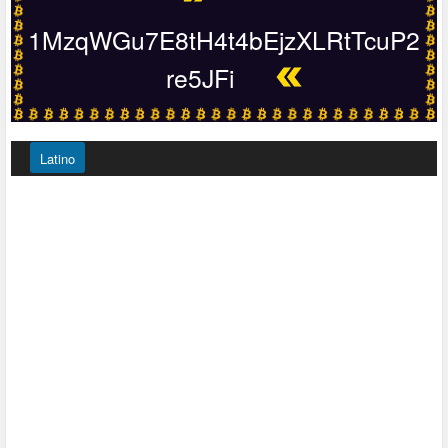
1MzqWGu7E8tH4t4bEjzXLRtTcuP2
re5JFi
Latino