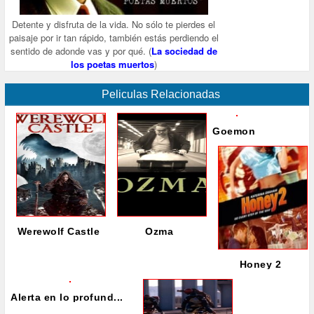
Detente y disfruta de la vida. No sólo te pierdes el
paisaje por ir tan rápido, también estás perdiendo el
sentido de adonde vas y por qué. (
La sociedad de
los poetas muertos
)
Peliculas Relacionadas
Goemon
Werewolf Castle
Ozma
Honey 2
Alerta en lo profund...