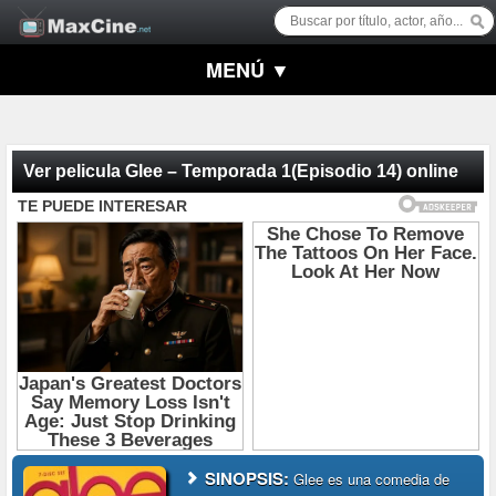
MENÚ ▼
Ver pelicula Glee – Temporada 1(Episodio 14) online
SINOPSIS:
Glee es una comedia de