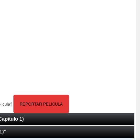
elicula?
REPORTAR PELICULA
apitulo 1)
1)”