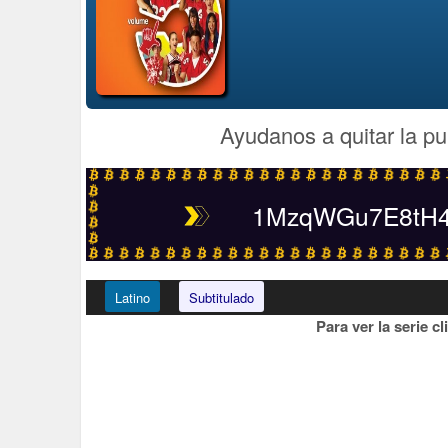
Ayudanos a quitar la pu
1MzqWGu7E8tH4t
Latino
Subtitulado
Para ver la serie c