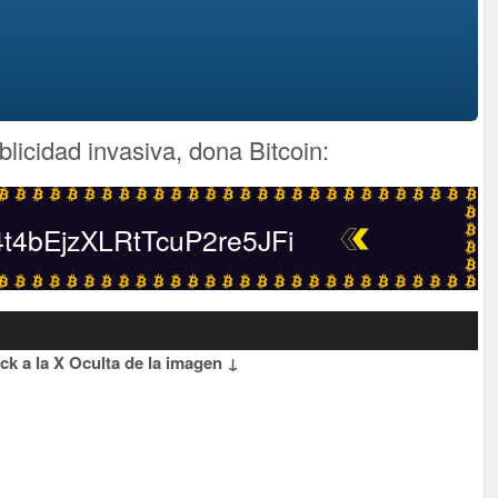
blicidad invasiva, dona Bitcoin:
4bEjzXLRtTcuP2re5JFi
lick a la X Oculta de la imagen ↓