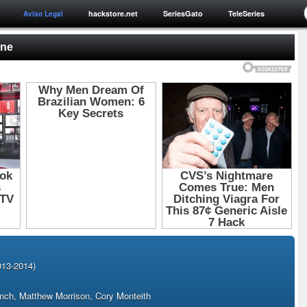
hackstore.net
SeriesGato
TeleSeries
Aviso Legal
ine
013-2014)
nch, Matthew Morrison, Cory Monteith