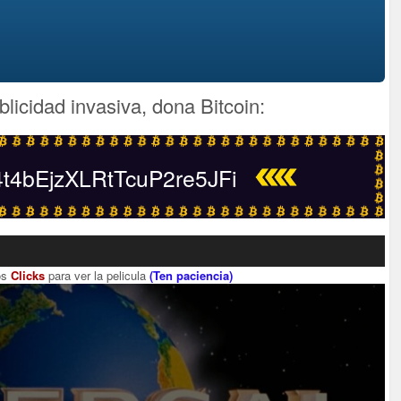
blicidad invasiva, dona Bitcoin:
4bEjzXLRtTcuP2re5JFi
os
Clicks
para ver la pelicula
(Ten paciencia)