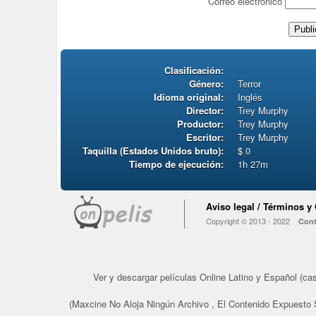
Correo electrónico
Clasificación:
Género:
Terror
Idioma original:
Inglés
Director:
Trey Murphy
Productor:
Trey Murphy
Escritor:
Trey Murphy
Taquilla (Estados Unidos bruto):
$ 0
Tiempo de ejecución:
1h 27m
Aviso legal / Términos y
Copyright © 2013 - 2022
Cont
Ver y descargar películas Online Latino y Español (cast
(Maxcine No Aloja Ningún Archivo , El Contenido Expuesto 