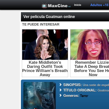
Adultos +18
Inicio
Ver pelicula Goatman online
SINOPSIS:
Una serie de espel
TÍTULO ORIGINAL:
Goatman
Generos:
Terror