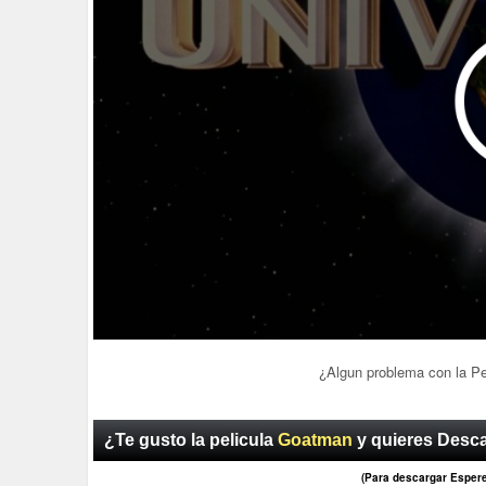
¿Algun problema con la P
¿Te gusto la pelicula
Goatman
y quieres Desca
(Para descargar Esper