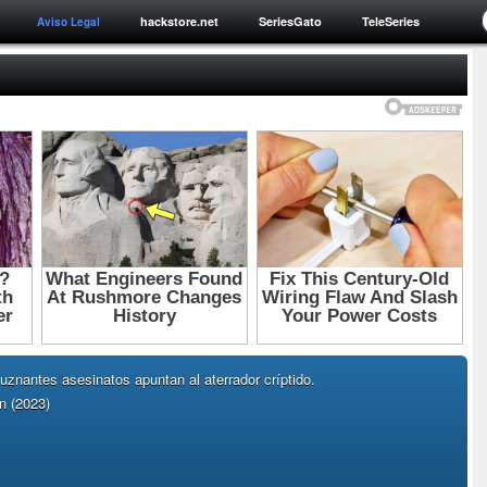
hackstore.net
SeriesGato
TeleSeries
Aviso Legal
uznantes asesinatos apuntan al aterrador críptido.
 (2023)