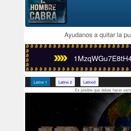
Ayudanos a quitar la pu
1MzqWGu7E8tH4t
Latino 1
Latino 2
Latino3
Es posible que debas hacer vari