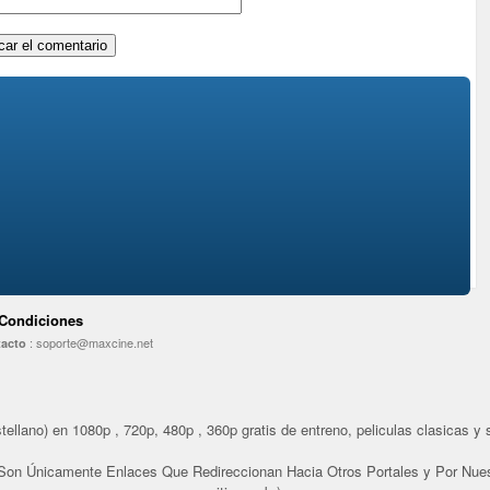
 Condiciones
:
soporte@maxcine.net
acto
ellano) en 1080p , 720p, 480p , 360p gratis de entreno, peliculas clasicas y se
Son Únicamente Enlaces Que Redireccionan Hacia Otros Portales y Por Nues