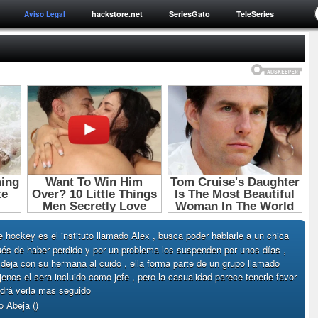
hackstore.net
SeriesGato
TeleSeries
Aviso Legal
e hockey es el instituto llamado Alex , busca poder hablarle a un chica
pués de haber perdido y por un problema los suspenden por unos días ,
 deja con su hermana al cuido , ella forma parte de un grupo llamado
nos el sera incluido como jefe , pero la casualidad parece tenerle favor
odrá verla mas seguido
 Abeja ()