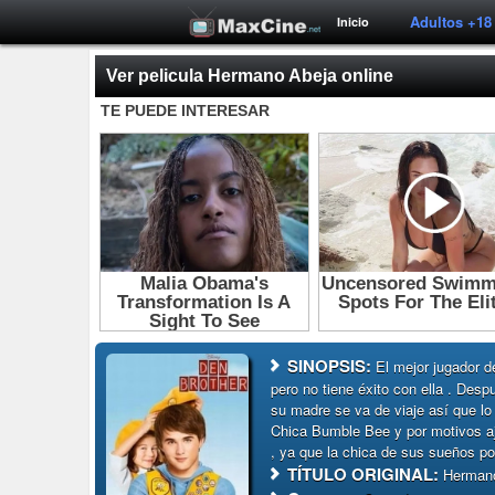
Adultos +18
Inicio
Ver pelicula Hermano Abeja online
SINOPSIS:
El mejor jugador d
pero no tiene éxito con ella . Des
su madre se va de viaje así que lo
Chica Bumble Bee y por motivos aje
, ya que la chica de sus sueños p
TÍTULO ORIGINAL:
Hermano