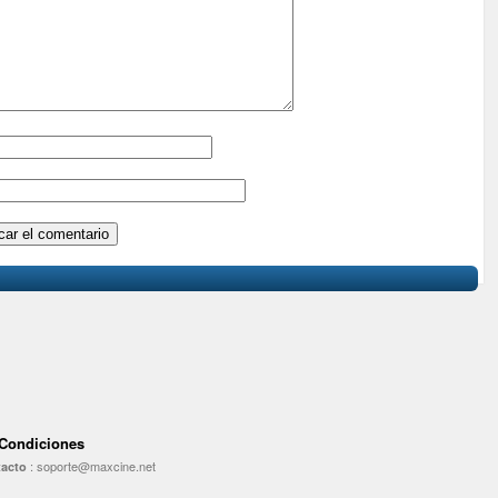
 Condiciones
:
soporte@maxcine.net
acto