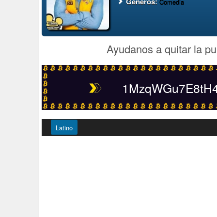
Generos:
Comedia
Ayudanos a quitar la pu
1MzqWGu7E8tH4t
Latino