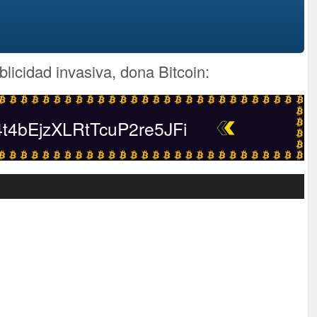
blicidad invasiva, dona Bitcoin:
4bEjzXLRtTcuP2re5JFi