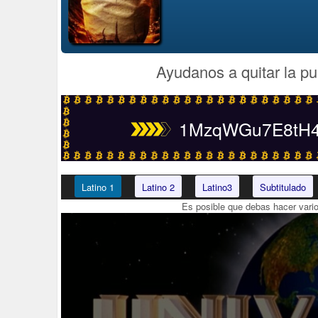
Ayudanos a quitar la pu
1MzqWGu7E8tH4t
Latino 1
Latino 2
Latino3
Subtitulado
Es posible que debas hacer vari