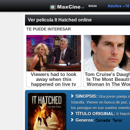
Adultos +18
Inicio
Ver pelicula It Hatched online
SINOPSIS:
Una joven pareja 
Islandia. Vienen en busca de paz,
los persigue en sus sueños mientr
TÍTULO ORIGINAL:
It Hatch
Generos:
Comedia
,
Terror