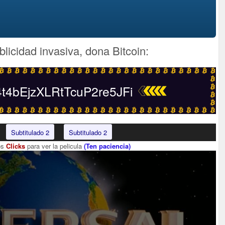
blicidad invasiva, dona Bitcoin:
4bEjzXLRtTcuP2re5JFi
Subtitulado 2
Subtitulado 2
os
Clicks
para ver la pelicula
(Ten paciencia)