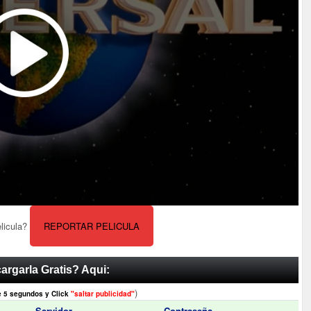
elicula?
REPORTAR PELICULA
argarla Gratis? Aqui:
)
e 5 segundos y Click
"saltar publicidad"
Servidor
Contraseña