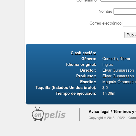
Nombre
Correo electrónico
Clasificación:
Género:
Comedia, Terror
Idioma original:
Inglés
Director:
Elvar Gunnarsson
Productor:
Elvar Gunnarsson
Escritor:
Magnús Ómarsson,
Taquilla (Estados Unidos bruto):
$ 0
Tiempo de ejecución:
1h 36m
Aviso legal / Términos y
Copyright © 2013 - 2022
Cont