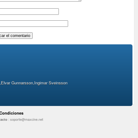
Elvar Gunnarsson,Ingimar Sveinsson
 Condiciones
:
soporte@maxcine.net
acto