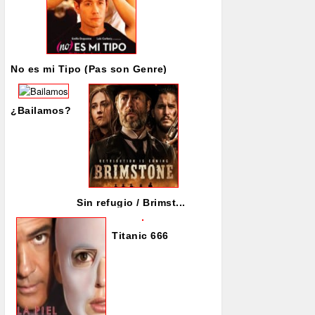
No es mi Tipo (Pas son Genre)
¿Bailamos?
Sin refugio / Brimst...
Titanic 666