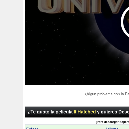
¿Algun problema con la P
¿Te gusto la pelicula
It Hatched
y quieres Desc
(Para descargar Esper
Enlace
Idioma