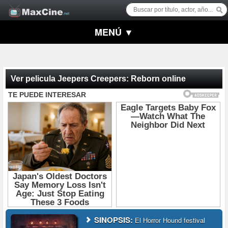
MENÚ ▼
Ver pelicula Jeepers Creepers: Reborn online
SINOPSIS:
El Horror Hound festival