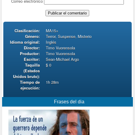
Correo electrónico
Clasificación:
MA15+
Género:
Terror, Suspense, Misterio
Idioma original:
Inglés
Director:
Timo Vuorensola
Productor:
Timo Vuorensola
Escritor:
Sean-Michael Argo
Taquilla
$ 0
(Estados
Unidos bruto):
Tiempo de
1h 28m
ejecución:
Frases del dia