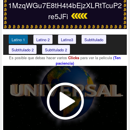
1MzqWGu7E8tH4t4bEjzXLRtTcuP2
re5JFi
Latino 1
Latino 2
Latino3
Subtitulado
Subtitulado 2
Subtitulado 2
Es posible que debas hacer varios
Clicks
para ver la pelicula
(Ten
paciencia)