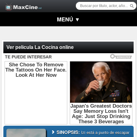
MENÚ ▼
Ver pelicula La Cocina online
SINOPSIS:
Izi está a punto de escapar