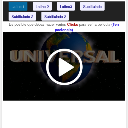
Latino 1
Latino 2
Latino3
Subtitulado
Subtitulado 2
Subtitulado 2
Es posible que debas hacer varios
Clicks
para ver la pelicula
(Ten
paciencia)