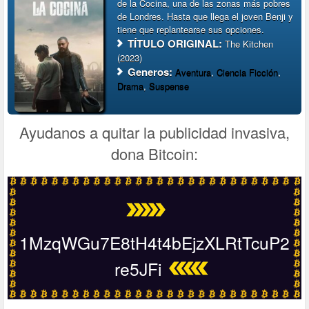
de la Cocina, una de las zonas más pobres
de Londres. Hasta que llega el joven Benji y
tiene que replantearse sus opciones.
TÍTULO ORIGINAL:
The Kitchen
(2023)
Generos:
Aventura
,
Ciencia Ficción
,
Drama
,
Suspense
Ayudanos a quitar la publicidad invasiva,
dona Bitcoin:
1MzqWGu7E8tH4t4bEjzXLRtTcuP2
re5JFi