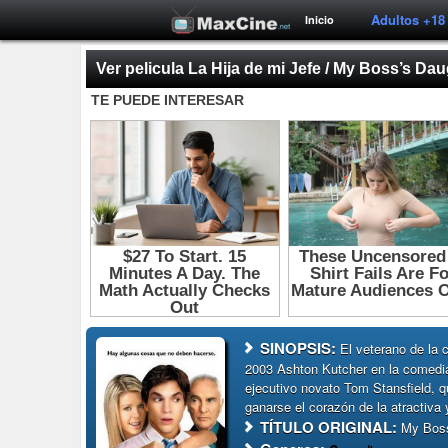
Adultos +18
Inicio
Ver pelicula La Hija de mi Jefe / My Boss’s Dau
SINOPSIS:
El veterano de la 
2003 Ashton Kutcher en la comedia 
ejecutivo novato Tom Stansfield, q
ganarse el corazón de la atractiva 
TÍTULO ORIGINAL:
My Boss