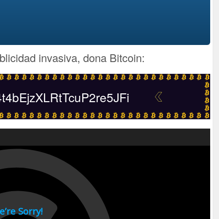
blicidad invasiva, dona Bitcoin:
4bEjzXLRtTcuP2re5JFi