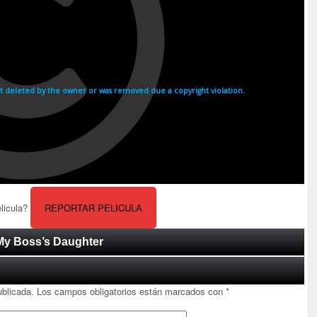
elicula?
REPORTAR PELICULA
/ My Boss’s Daughter
ublicada.
Los campos obligatorios están marcados con
*