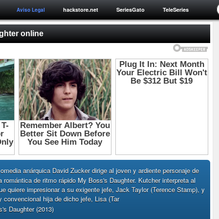
hackstore.net
SeriesGato
TeleSeries
Aviso Legal
ghter online
comedia anárquica David Zucker dirige al joven y ardiente personaje de
romántica de ritmo rápido My Boss's Daughter. Kutcher interpreta al
ue quiere impresionar a su exigente jefe, Jack Taylor (Terence Stamp), y
y convencional hija de dicho jefe, Lisa (Tar
's Daughter (2013)