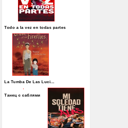
Todo a la vez en todas partes
La Tumba De Las Luci...
Танец с саблями