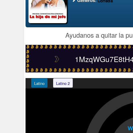
Generos:
Comedia
Ayudanos a quitar la pu
1MzqWGu7E8tH4t
Latino
Latino 2