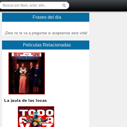
Frases del dia
¡Dios no te va a preguntar si aceptamos esta vida!
Peliculas Relacionadas
La jaula de las locas