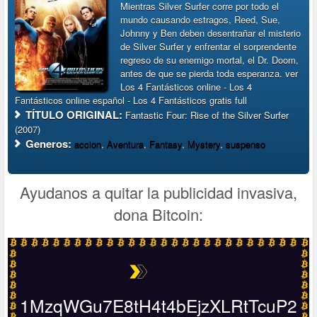
Mientras Silver Surfer corre por todo el
mundo causando estragos, Reed, Sue,
Johnny y Ben deben desentrañar el misterio
de Silver Surfer y enfrentar el sorprendente
regreso de su enemigo mortal, el Dr. Doom,
antes de que se pierda toda esperanza. ver
Los 4 Fantásticos online - Los 4
Fantásticos online español - Los 4 Fantásticos gratis full
TÍTULO ORIGINAL:
Fantastic Four: Rise of the Silver Surfer
(2007)
Generos:
accion
,
Aventura
,
Fantasy
,
Mystery
,
suspenso
Ayudanos a quitar la publicidad invasiva,
dona Bitcoin:
1MzqWGu7E8tH4t4bEjzXLRtTcuP2