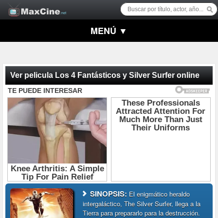
MENÚ ▼
Ver pelicula Los 4 Fantásticos y Silver Surfer online
SINOPSIS:
El enigmático heraldo
intergaláctico, The Silver Surfer, llega a la
Tierra para prepararlo para la destrucción.