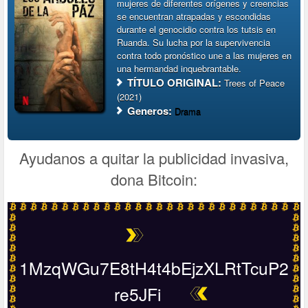
mujeres de diferentes orígenes y creencias
se encuentran atrapadas y escondidas
durante el genocidio contra los tutsis en
Ruanda. Su lucha por la supervivencia
contra todo pronóstico une a las mujeres en
una hermandad inquebrantable.
TÍTULO ORIGINAL:
Trees of Peace
(2021)
Generos:
Drama
Ayudanos a quitar la publicidad invasiva,
dona Bitcoin:
1MzqWGu7E8tH4t4bEjzXLRtTcuP2
re5JFi