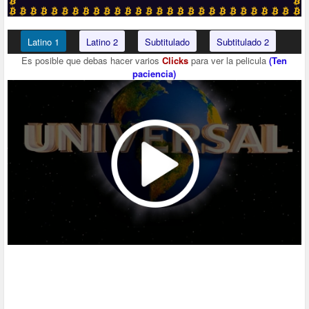
Latino 1
Latino 2
Subtitulado
Subtitulado 2
Es posible que debas hacer varios
Clicks
para ver la pelicula
(Ten
paciencia)