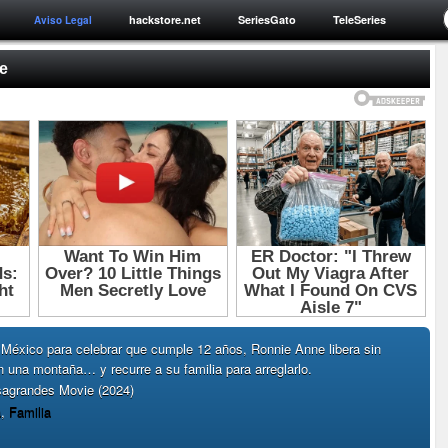
hackstore.net
SeriesGato
TeleSeries
Aviso Legal
e
 México para celebrar que cumple 12 años, Ronnie Anne libera sin
 una montaña… y recurre a su familia para arreglarlo.
agrandes Movie (2024)
a
,
Familia