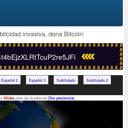
blicidad invasiva, dona Bitcoin:
4bEjzXLRtTcuP2re5JFi
Español 2
Español 3
Subtitulado
Subtitulado 2
os
Clicks
para ver la pelicula
(Ten paciencia)