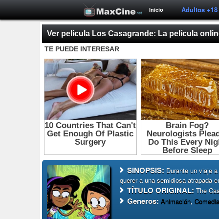
Adultos +18
Inicio
Ver pelicula Los Casagrande: La película onlin
SINOPSIS:
Durante un viaje a
querer a una semidiosa atrapada en
TÍTULO ORIGINAL:
The Cas
Generos:
Animación
,
Comedi