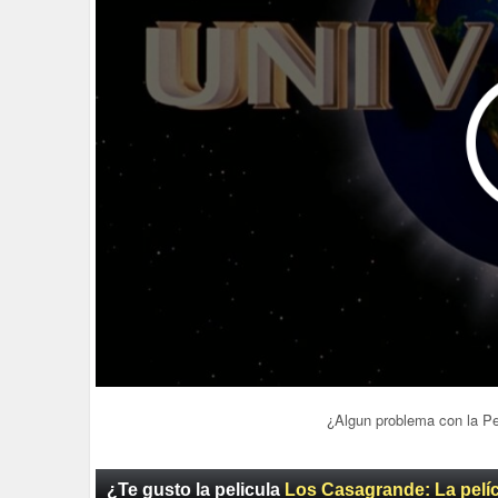
¿Algun problema con la P
¿Te gusto la pelicula
Los Casagrande: La pelí