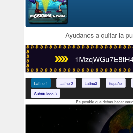
Ayudanos a quitar la pu
1MzqWGu7E8tH4t
Latino 1
Latino 2
Latino3
Español
Subtitulado 3
Es posible que debas hacer vari