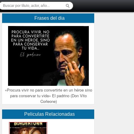
Frases del dia
«Procura vivir no para convertirte en un héroe sino
para conservar tu vida» El padrino (Don Vito
Corleone)
Peliculas Relacionadas