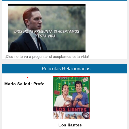
¡Dios no te va a preguntar si aceptamos esta vida!
Peliculas Relacionadas
Mario Salieri: Profe...
Los liantes