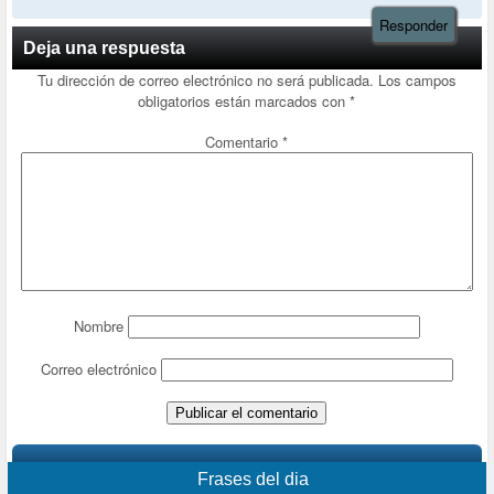
Responder
Deja una respuesta
Tu dirección de correo electrónico no será publicada.
Los campos
obligatorios están marcados con
*
Comentario
*
Nombre
Correo electrónico
Frases del dia