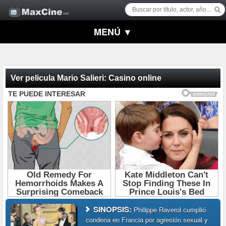
MENÚ ▼
Ver pelicula Mario Salieri: Casino online
SINOPSIS:
Philippe Raverol cumplió
condena en Francia por agresión sexual y