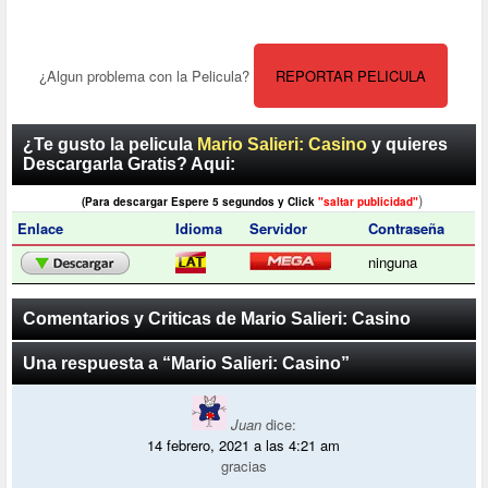
¿Algun problema con la Pelicula?
REPORTAR PELICULA
¿Te gusto la pelicula
Mario Salieri: Casino
y quieres
Descargarla Gratis? Aqui:
)
(Para descargar Espere 5 segundos y Click
"saltar publicidad"
Enlace
Idioma
Servidor
Contraseña
ninguna
Comentarios y Criticas de Mario Salieri: Casino
Una respuesta a “Mario Salieri: Casino”
Juan
dice:
14 febrero, 2021 a las 4:21 am
gracias