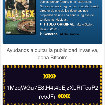
decidió probar fortuna en el extranjero.
Nunca podréis imaginar cómo acabó siendo
director de uno de los doce casinos
propiedad de una rica señora inglesa de
tendencias lésbicas.
TÍTULO ORIGINAL:
Mario Salieri:
Casino (2001)
Generos:
adulto
,
erotico
Ayudanos a quitar la publicidad invasiva,
dona Bitcoin:
1MzqWGu7E8tH4t4bEjzXLRtTcuP2
re5JFi