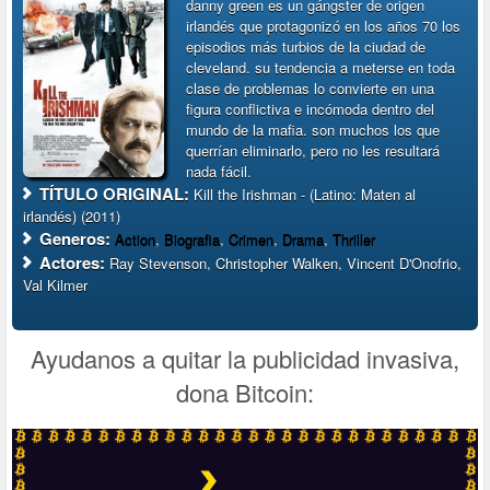
danny green es un gángster de origen
irlandés que protagonizó en los años 70 los
episodios más turbios de la ciudad de
cleveland. su tendencia a meterse en toda
clase de problemas lo convierte en una
figura conflictiva e incómoda dentro del
mundo de la mafia. son muchos los que
querrían eliminarlo, pero no les resultará
nada fácil.
TÍTULO ORIGINAL:
Kill the Irishman - (Latino: Maten al
irlandés) (2011)
Generos:
Action
,
Biografia
,
Crimen
,
Drama
,
Thriller
Actores:
Ray Stevenson, Christopher Walken, Vincent D'Onofrio,
Val Kilmer
Ayudanos a quitar la publicidad invasiva,
dona Bitcoin: