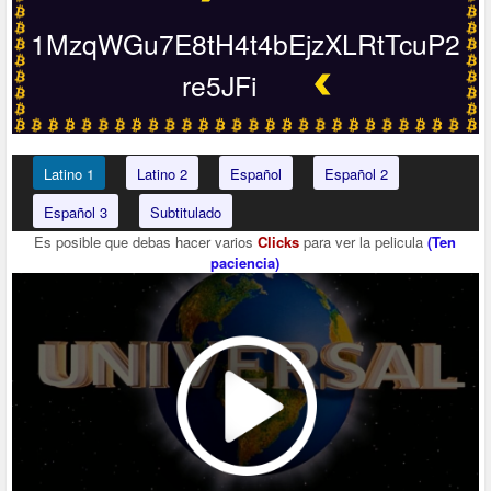
1MzqWGu7E8tH4t4bEjzXLRtTcuP2
re5JFi
Latino 1
Latino 2
Español
Español 2
Español 3
Subtitulado
Es posible que debas hacer varios
Clicks
para ver la pelicula
(Ten
paciencia)