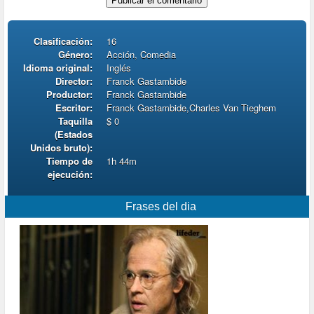
Clasificación:
16
Género:
Acción, Comedia
Idioma original:
Inglés
Director:
Franck Gastambide
Productor:
Franck Gastambide
Escritor:
Franck Gastambide,Charles Van Tieghem
Taquilla
$ 0
(Estados
Unidos bruto):
Tiempo de
1h 44m
ejecución:
Frases del dia