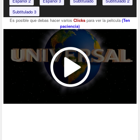
Español 2
Español 3
Subtitulado
Subtitulado 2
Subtitulado 3
Es posible que debas hacer varios
Clicks
para ver la pelicula
(Ten
paciencia)