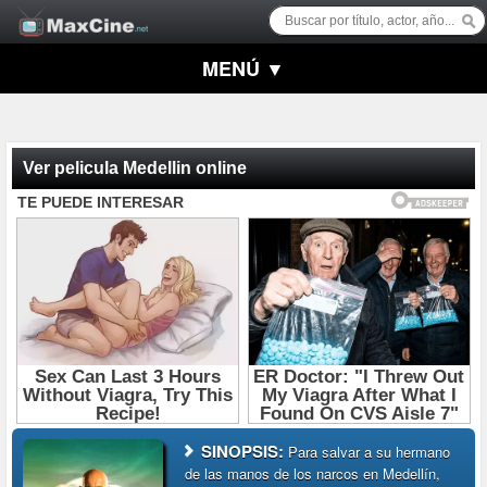
MENÚ ▼
Ver pelicula Medellin online
SINOPSIS:
Para salvar a su hermano
de las manos de los narcos en Medellín,