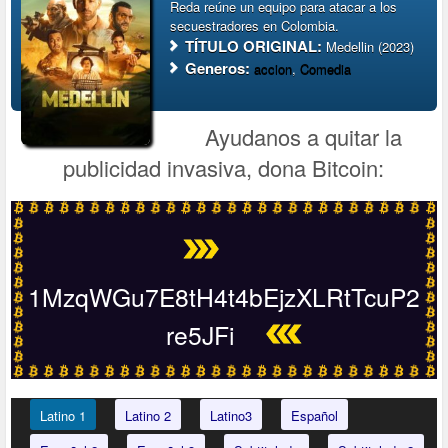
Reda reúne un equipo para atacar a los
secuestradores en Colombia.
TÍTULO ORIGINAL:
Medellin (2023)
Generos:
accion
,
Comedia
Ayudanos a quitar la
publicidad invasiva, dona Bitcoin:
1MzqWGu7E8tH4t4bEjzXLRtTcuP2
re5JFi
Latino 1
Latino 2
Latino3
Español