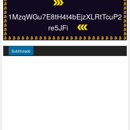
1MzqWGu7E8tH4t4bEjzXLRtTcuP2
re5JFi
Subtitulado