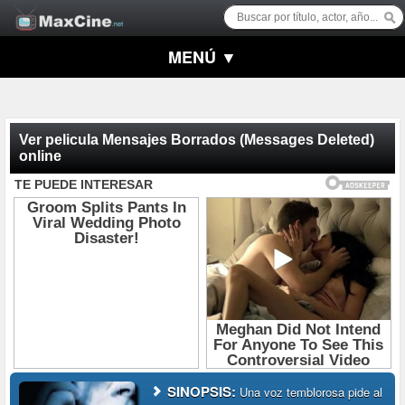
MENÚ ▼
Ver pelicula Mensajes Borrados (Messages Deleted)
online
SINOPSIS:
Una voz temblorosa pide al