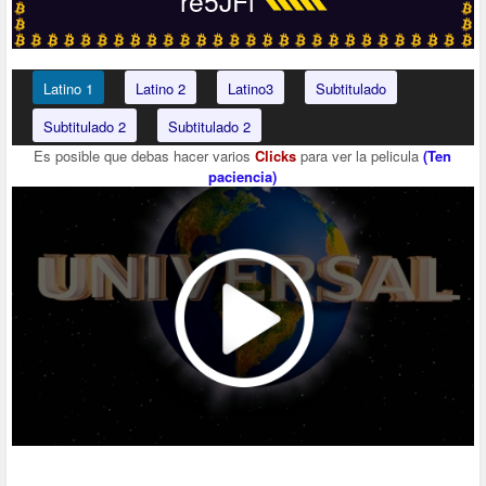
re5JFi
Latino 1
Latino 2
Latino3
Subtitulado
Subtitulado 2
Subtitulado 2
Es posible que debas hacer varios
Clicks
para ver la pelicula
(Ten
paciencia)