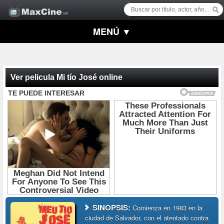
MENÚ ▼
Ver pelicula Mi tío José online
SINOPSIS:
Comienza en 1983 en la
ciudad de Salvador, con el atentado contra