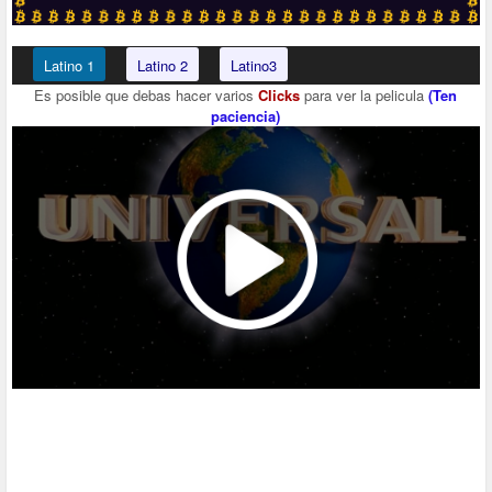
Latino 1
Latino 2
Latino3
Es posible que debas hacer varios
Clicks
para ver la pelicula
(Ten
paciencia)