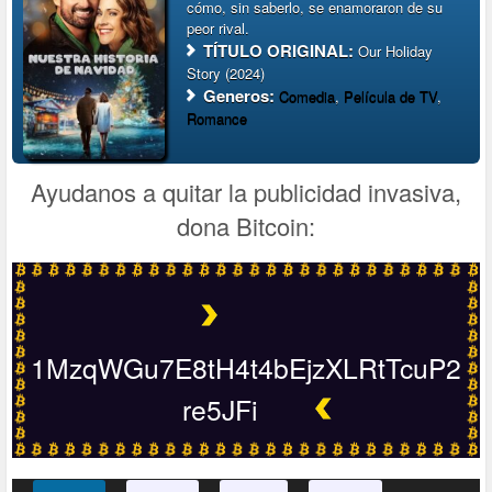
cómo, sin saberlo, se enamoraron de su
peor rival.
TÍTULO ORIGINAL:
Our Holiday
Story (2024)
Generos:
Comedia
,
Película de TV
,
Romance
Ayudanos a quitar la publicidad invasiva,
dona Bitcoin:
1MzqWGu7E8tH4t4bEjzXLRtTcuP2
re5JFi