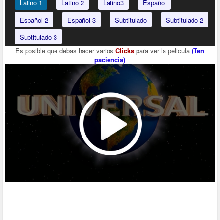
Latino 1
Latino 2
Latino3
Español
Español 2
Español 3
Subtitulado
Subtitulado 2
Subtitulado 3
Es posible que debas hacer varios
Clicks
para ver la pelicula
(Ten
paciencia)