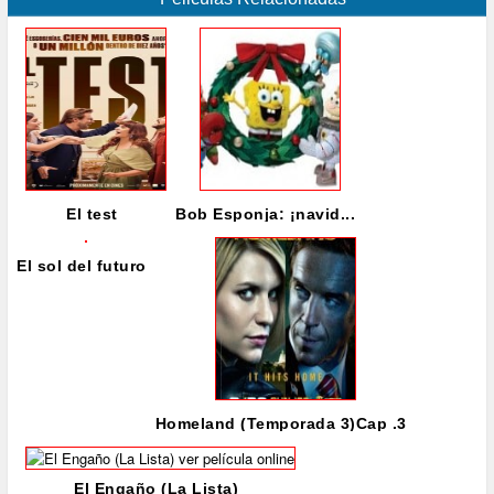
El test
Bob Esponja: ¡navid...
El sol del futuro
Homeland (Temporada 3)Cap .3
El Engaño (La Lista)