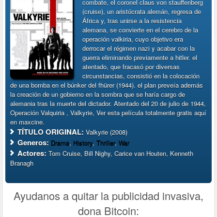
combate, el coronel claus von stauffenberg
(cruise), un aristócrata alemán, regresa de
África y, tras unirse a la resistencia
alemana, se convierte en el cerebro de la
operación valkiria, cuyo objetivo era
derrocar el régimen nazi y acabar con la
guerra eliminando previamente a hitler. el
atentado, que fracasó por diversas
circunstancias, consistió en la colocación
de una bomba en el búnker del fhürer (1944). el plan preveía además
la creación de un gobierno en la sombra que se haría cargo de
alemania tras la muerte del dictador. Atentado del 20 de julio de 1944,
Operación Valquiria , Valkyrie, Ver esta película totalmente gratis aquí
en maxcine.
TÍTULO ORIGINAL:
Valkyrie (2008)
Generos:
Drama
,
History
,
Thriller
,
War
Actores:
Tom Cruise, Bill Nighy, Carice van Houten, Kenneth
Branagh
Ayudanos a quitar la publicidad invasiva,
dona Bitcoin: