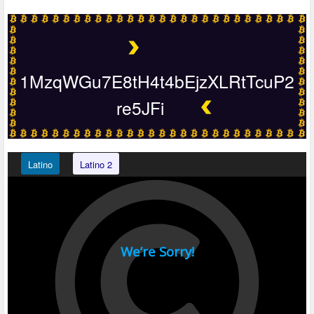
1MzqWGu7E8tH4t4bEjzXLRtTcuP2
re5JFi
Latino
Latino 2