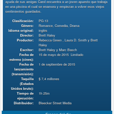
ayuda de sus amigas Carol encuentra a un joven apuesto que trabaja
en una piscina el cual se enamora y empiezan a volver esos viejos
sentimientos guardados.
Clasificación:
PG-13
Género:
Romance, Comedia, Drama
Idioma original:
inglés
Director:
Brett Haley
Productor:
Rebecca Green
,
Laura D. Smith
y
Brett
Haley
Escritor:
Brett Haley
y
Marc Basch
Fecha de
15 de mayo de 2015
Limitado
estreno (cines):
Fecha de
1 de septiembre de 2015
lanzamiento
(transmisión):
Taquilla
$ 7,4 millones
(Estados
Unidos bruto):
Tiempo de
1h 25m
ejecución:
Distribuidor:
Bleecker Street Media