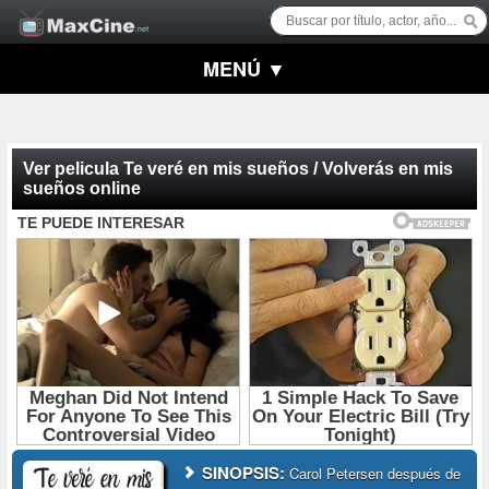
MENÚ ▼
Ver pelicula Te veré en mis sueños / Volverás en mis
sueños online
SINOPSIS:
Carol Petersen después de