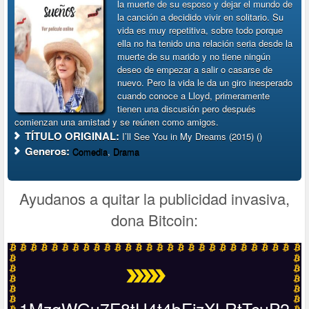
la muerte de su esposo y dejar el mundo de
la canción a decidido vivir en solitario. Su
vida es muy repetitiva, sobre todo porque
ella no ha tenido una relación seria desde la
muerte de su marido y no tiene ningún
deseo de empezar a salir o casarse de
nuevo. Pero la vida le da un giro inesperado
cuando conoce a Lloyd, primeramente
tienen una discusión pero después
comienzan una amistad y se reúnen como amigos.
TÍTULO ORIGINAL:
I’ll See You in My Dreams (2015) ()
Generos:
Comedia
,
Drama
Ayudanos a quitar la publicidad invasiva,
dona Bitcoin:
1MzqWGu7E8tH4t4bEjzXLRtTcuP2