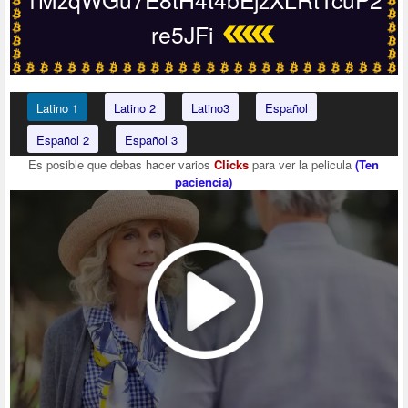
re5JFi
Latino 1
Latino 2
Latino3
Español
Español 2
Español 3
Es posible que debas hacer varios
Clicks
para ver la pelicula
(Ten
paciencia)