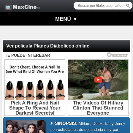
MENÚ ▼
Ver pelicula Planes Diabólicos online
SINOPSIS:
Miriam, Derek, Ian y Jenny
son estudiantes de secundaria muy por