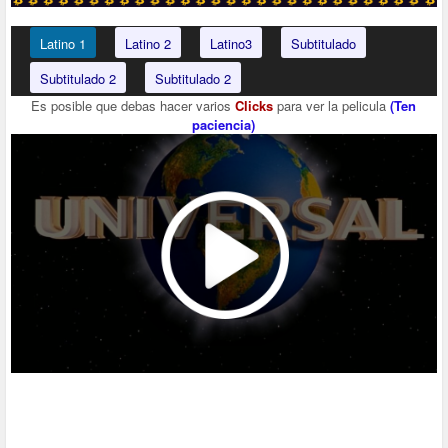
Latino 1
Latino 2
Latino3
Subtitulado
Subtitulado 2
Subtitulado 2
Es posible que debas hacer varios
Clicks
para ver la pelicula
(Ten
paciencia)