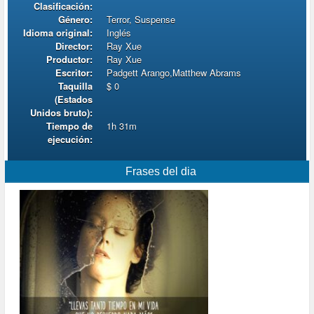
Clasificación:
Género:
Terror, Suspense
Idioma original:
Inglés
Director:
Ray Xue
Productor:
Ray Xue
Escritor:
Padgett Arango,Matthew Abrams
Taquilla
$ 0
(Estados
Unidos bruto):
Tiempo de
1h 31m
ejecución:
Frases del dia