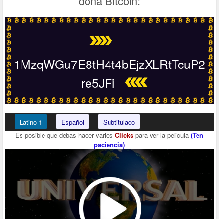
dona Bitcoin:
1MzqWGu7E8tH4t4bEjzXLRtTcuP2
re5JFi
Latino 1
Español
Subtitulado
Es posible que debas hacer varios
Clicks
para ver la pelicula
(Ten
paciencia)