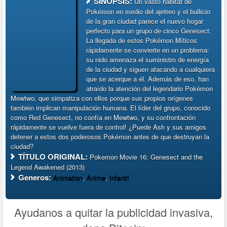
SINOPSIS:
Un vasto hábitat de
Pokémon en medio del ajetreo y el bullicio
de la gran ciudad parece el nuevo hogar
perfecto para un grupo de cinco Genesect.
La llegada de estos Pokémon Míticos
rápidamente se convierte en un problema:
su nido amenaza el suministro de energía
de la ciudad y siguen atacando a cualquiera
que se acerque a él. Además de eso, han
atraído la atención del legendario Pokémon
Mewtwo, que simpatiza con ellos porque sus propios orígenes
también implican manipulación humana. El líder del grupo, conocido
como Red Genesect, no confía en Mewtwo, y su confrontación
rápidamente se vuelve fuera de control! ¿Puede Ash y sus amigos
detener a estos dos poderosos Pokémon antes de que destruyan la
ciudad?
TÍTULO ORIGINAL:
Pokemon Movie 16: Genesect and the
Legend Awakened (2013)
Generos:
Animation
,
Anime
,
Infantil
Ayudanos a quitar la publicidad invasiva,