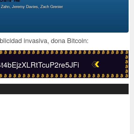
e Zahn, Jeremy Davies, Zach Grenier
blicidad invasiva, dona Bitcoin:
4bEjzXLRtTcuP2re5JFi