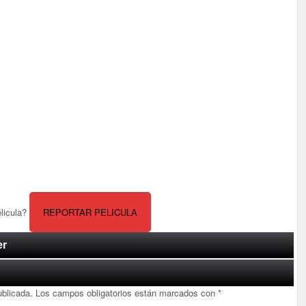
elicula?
REPORTAR PELICULA
er
ublicada.
Los campos obligatorios están marcados con
*