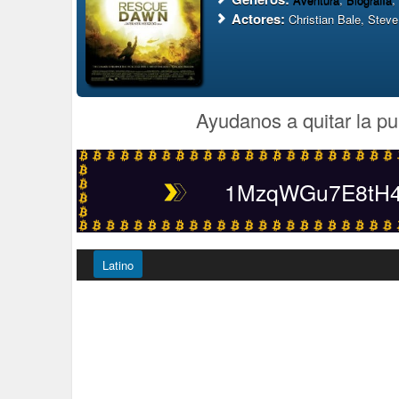
Actores:
Christian Bale, Stev
Ayudanos a quitar la pu
1MzqWGu7E8tH4t
Latino