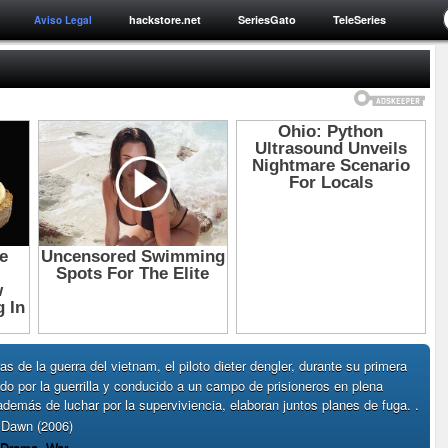
hackstore.net
SeriesGato
TeleSeries
Aviso Legal
s de la guerra del vietnam, el piloto dieter dengler, durante su primera
do por la guerrilla y conducido a un campo de prisioneros en plena
. además de luchar por la superviviencia, elaboran juntos planes de fuga. .
Dawn (2006)
Drama
,
War