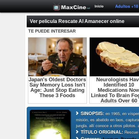
Adultos +18
Inicio
Ver pelicula Rescate Al Amanecer online
SINOPSIS:
en 1965, en víspera
misión, es abatido en laos, captura
jungla. allí conoce a otros pilotos
TÍTULO ORIGINAL:
Rescue 
Generos:
Aventura
,
Biografia
,