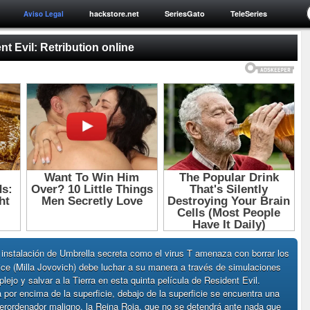
hackstore.net
SeriesGato
TeleSeries
Aviso Legal
nt Evil: Retribution online
instalación de Umbrella secreta como el virus T amenaza con borrar los
ice (Milla Jovovich) debe luchar a su manera a través de simulaciones
mplejo y salvar a la Tierra en esta quinta película de Resident Evil.
a por encima de la superficie, debajo de la superficie se encuentra una
erordenador maligno, la Reina Roja, que no se detendrá ante nada que