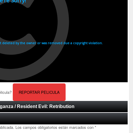
elicula?
REPORTAR PELICULA
ganza / Resident Evil: Retribution
ublicada.
Los campos obligatorios están marcados con
*