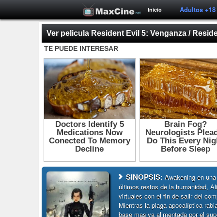
Adultos +18
Inicio
Ver pelicula Resident Evil 5: Venganza / Reside
SINOPSIS:
Awakening en una 
últimos restos de la humanidad, Al
virtuales con el fin de salir del co
Mientras la plaga apocalíptica rabi
base masiva alimentada por el sup