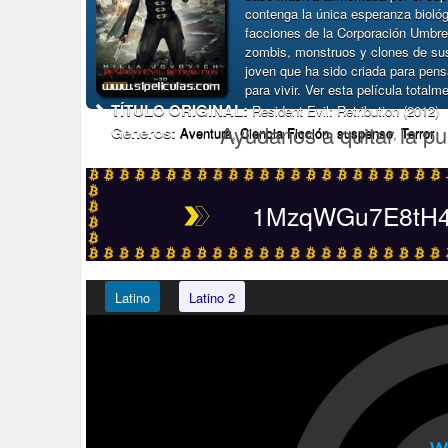
contenga la única esperanza bioló
facciones de la Corporación Umbrel
zombis, monstruos y clones de sus
joven que ha sido criada para pen
para vivir. Ver esta película total
TÍTULO ORIGINAL:
Resident Evil: Retribution (2012)
Ayudanos a quitar la pu
Generos:
Aventura
,
Ciencia Ficción
,
suspenso
,
Terror
1MzqWGu7E8tH4t
Latino
Latino 2