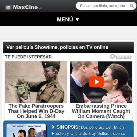
MENÚ ▼
Ver pelicula Showtime, policías en TV online
SINOPSIS:
Dos policías, Det. Mitch
Preston y Oficial de Trey Sellers , que se