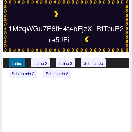
1MzqWGu7E8tH4t4bEjzXLRtTcuP2
re5JFi
Latino
Latino 2
Latino 3
Subtitulado
Subtitulado 2
Subtitulado 2