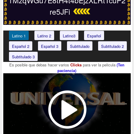
1MzqWGu7E8tH4t4bEjzXLRtTcuP2
re5JFi
Latino 1
Latino 2
Latino3
Español
Español 2
Español 3
Subtitulado
Subtitulado 2
Subtitulado 3
Es posible que debas hacer varios
Clicks
para ver la pelicula
(Ten
paciencia)