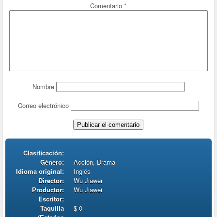
Comentario
*
Nombre
Correo electrónico
Clasificación:
Género:
Acción, Drama
Idioma original:
Inglés
Director:
Wu Jiawei
Productor:
Wu Jiawei
Escritor:
Taquilla
$ 0