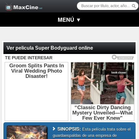
MENÚ ▼
Ver pelicula Super Bodyguard online
SINOPSIS:
Esta película trata sobre el
guardaespaldas de una empresa de