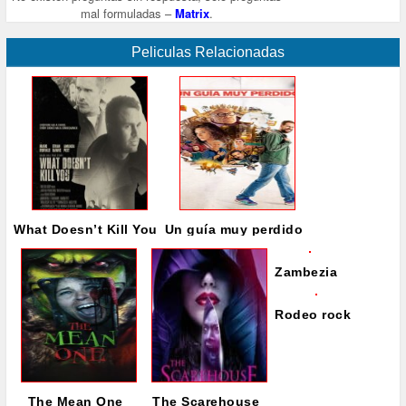
mal formuladas –
Matrix
.
Peliculas Relacionadas
What Doesn’t Kill You
Un guía muy perdido
Zambezia
Rodeo rock
The Mean One
The Scarehouse