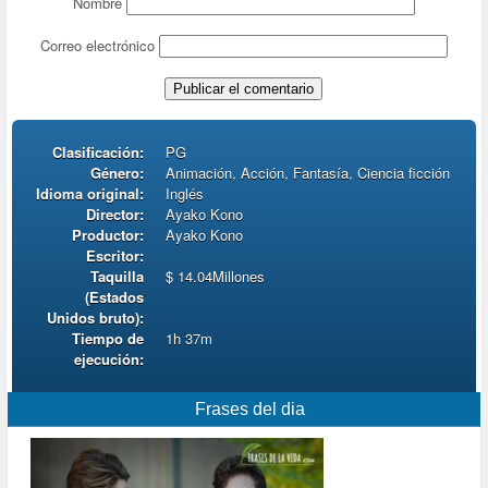
Nombre
Correo electrónico
Clasificación:
PG
Género:
Animación, Acción, Fantasía, Ciencia ficción
Idioma original:
Inglés
Director:
Ayako Kono
Productor:
Ayako Kono
Escritor:
Taquilla
$ 14.04Millones
(Estados
Unidos bruto):
Tiempo de
1h 37m
ejecución:
Frases del dia