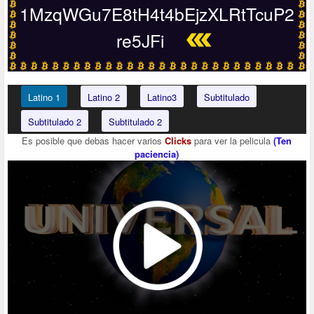
1MzqWGu7E8tH4t4bEjzXLRtTcuP2
re5JFi
Latino 1
Latino 2
Latino3
Subtitulado
Subtitulado 2
Subtitulado 2
Es posible que debas hacer varios
Clicks
para ver la pelicula
(Ten
paciencia)