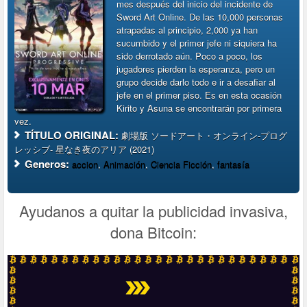
mes después del inicio del incidente de
Sword Art Online. De las 10,000 personas
atrapadas al principio, 2,000 ya han
sucumbido y el primer jefe ni siquiera ha
sido derrotado aún. Poco a poco, los
jugadores pierden la esperanza, pero un
grupo decide darlo todo e ir a desafiar al
jefe en el primer piso. Es en esta ocasión
Kirito y Asuna se encontrarán por primera
vez.
TÍTULO ORIGINAL:
劇場版 ソードアート・オンライン-プログ
レッシブ- 星なき夜のアリア (2021)
Generos:
accion
,
Animación
,
Ciencia Ficción
,
fantasía
Ayudanos a quitar la publicidad invasiva,
dona Bitcoin: