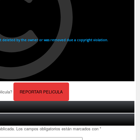
elicula?
REPORTAR PELICULA
ublicada.
Los campos obligatorios están marcados con
*