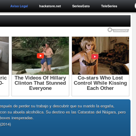
hackstore.net
SeriesGato
TeleSeries
Aviso Legal
después de perder su trabajo y descubrir que su marido la engaña,
on su abuela alcohólica. Su destino es las Cataratas del Niágara, pero
 boxes inesperadas.
(2014)