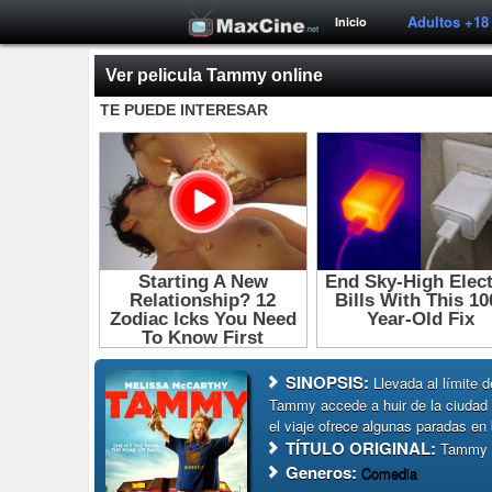
Adultos +18
Inicio
Ver pelicula Tammy online
SINOPSIS:
Llevada al límite 
Tammy accede a huir de la ciudad c
el viaje ofrece algunas paradas en
TÍTULO ORIGINAL:
Tammy 
Generos:
Comedia