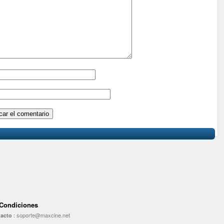
 Condiciones
:
soporte@maxcine.net
acto