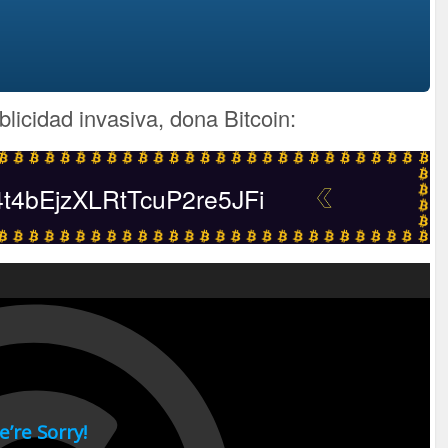
blicidad invasiva, dona Bitcoin:
4bEjzXLRtTcuP2re5JFi