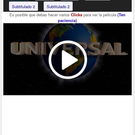
Subtitulado 2
Subtitulado 2
Es posible que debas hacer varios
Clicks
para ver la pelicula
(Ten
paciencia)