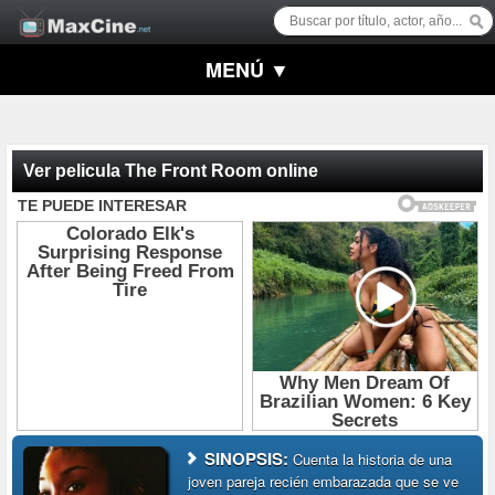
MENÚ ▼
Ver pelicula The Front Room online
SINOPSIS:
Cuenta la historia de una
joven pareja recién embarazada que se ve