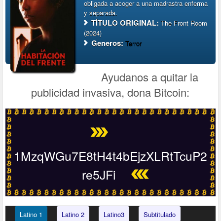
obligada a acoger a una madrastra enferma
y separada.
TÍTULO ORIGINAL:
The Front Room
(2024)
Generos:
Terror
Ayudanos a quitar la
publicidad invasiva, dona Bitcoin:
1MzqWGu7E8tH4t4bEjzXLRtTcuP2
re5JFi
Latino 1
Latino 2
Latino3
Subtitulado