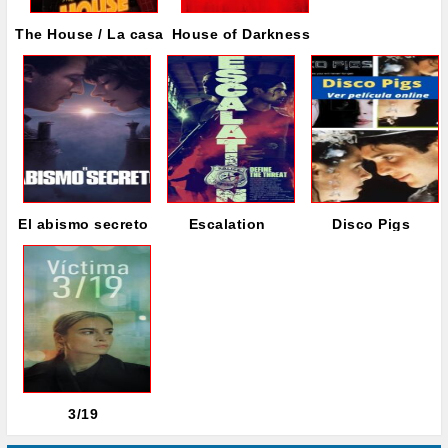
The House / La casa
House of Darkness
El abismo secreto
Escalation
Disco Pigs
3/19